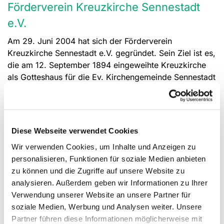
Förderverein Kreuzkirche Sennestadt
e.V.
Am 29. Juni 2004 hat sich der Förderverein
Kreuzkirche Sennestadt e.V. gegründet. Sein Ziel ist es,
die am 12. September 1894 eingeweihte Kreuzkirche
als Gotteshaus für die Ev. Kirchengemeinde Sennestadt
zu erhalten.
Der Förderverein Kreuzkirche Sennestadt e.V. hat eine
eigene
Internetpräsenz
. Schauen Sie gerne einmal
vorbei.
Diese Webseite verwendet Cookies
Wir verwenden Cookies, um Inhalte und Anzeigen zu
Kontakt
personalisieren, Funktionen für soziale Medien anbieten
zu können und die Zugriffe auf unsere Website zu
analysieren. Außerdem geben wir Informationen zu Ihrer
Förderverein Kreuzkirche e.V.
Verwendung unserer Website an unsere Partner für
Paderborner Str.198 in 33689 Bielefeld
soziale Medien, Werbung und Analysen weiter. Unsere
Tel: +49 (0) 5205 4004
Partner führen diese Informationen möglicherweise mit