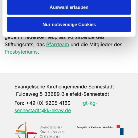
langfristige Perspektive zu geben, ihre Vielfalt zu
Auswahl erlauben
erhalten und ihre Mitglieder von der Taufe bis zum
Lebensende zu begleiten und zu untersützen?
Nur notwendige Cookies
Dann setzen Sie sich mit uns in Verbindung. Auskunft
geben Friederike Heup als Vorsitzende des
Stiftungsrats, das
Pfarrteam
und die Mitglieder des
Presbyteriums
.
Evangelische Kirchengemeinde Sennestadt
Fuldaweg 5 33689 Bielefeld-Sennestadt
Fon:
+49 (0) 5205 4160
gt-kg-
sennestadt@kk-ekvw.de