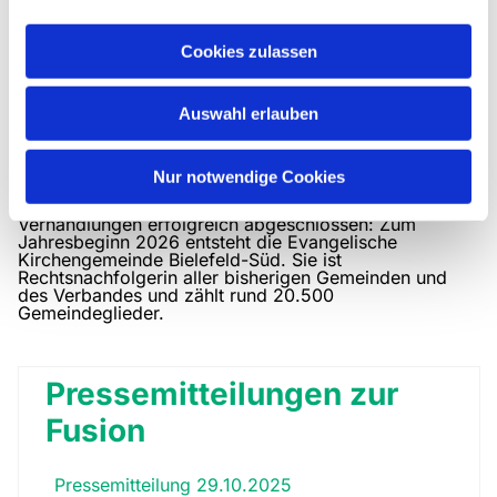
Cookies zulassen
Gemeinsam unterwegs in eine
neue Zukunft
Auswahl erlauben
Die fünf evangelischen Kirchengemeinden im
Bielefelder Süden – Brackwede, Quelle-Brock, Senne-
Nur notwendige Cookies
Emmaus, Sennestadt und Ummeln – sowie der Verband
der Ev. Kirchengemeinden in Brackwede haben ihre
Verhandlungen erfolgreich abgeschlossen: Zum
Jahresbeginn 2026 entsteht die Evangelische
Kirchengemeinde Bielefeld-Süd. Sie ist
Rechtsnachfolgerin aller bisherigen Gemeinden und
des Verbandes und zählt rund 20.500
Gemeindeglieder.
Pressemitteilungen zur
Fusion
Pressemitteilung 29.10.2025